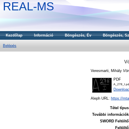
REAL-MS
Kezdőlap
Információ
Böngészés, Év
Böngészés, Sz
Belépés
Vö
Veresmarti, Mihály
Vör
PDF
A_278_I.pd
Downloa
Aleph URL:
https://mt
Tétel típus
További információk
SWORD Feltöltő
Feltöltő