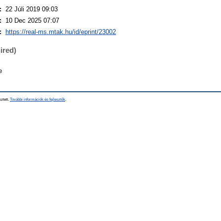
:
22 Júli 2019 09:03
:
10 Dec 2025 07:07
:
https://real-ms.mtak.hu/id/eprint/23002
ired)
e
sztett.
További információk és fejlesztők
.