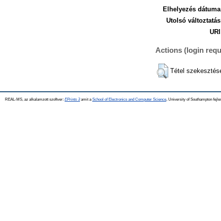
Elhelyezés dátuma
Utolsó változtatás
URI
Actions (login requ
Tétel szekesztés
REAL-MS, az alkalamzott szoftver:
EPrints 3
amit a
School of Electronics and Computer Science
, University of Southampton fejle