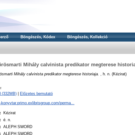
erző
Böngészés, Kódex
Böngészés, Kollekció
rösmarti Mihály calvinista predikator megterese histori
ösmarti Mihály calvinista predikator megterese historiaja.
, h. n. (Kézirat)
f
d (332MB)
|
Előzetes bemutató
a-konyvtar.primo.exlibrisgroup.com/perma...
:
Kézirat
:
é. n.
:
ALEPH SWORD
:
ALEPH SWORD