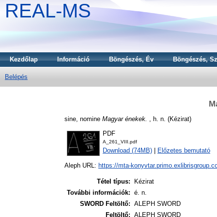
REAL-MS
Kezdőlap
Információ
Böngészés, Év
Böngészés, Sz
Belépés
M
sine, nomine
Magyar énekek.
, h. n. (Kézirat)
PDF
A_261_VIII.pdf
Download (74MB)
|
Előzetes bemutató
Aleph URL:
https://mta-konyvtar.primo.exlibrisgroup.
Tétel típus:
Kézirat
További információk:
é. n.
SWORD Feltöltő:
ALEPH SWORD
Feltöltő:
ALEPH SWORD