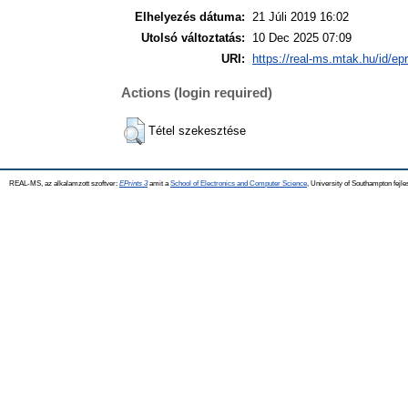
Elhelyezés dátuma:
21 Júli 2019 16:02
Utolsó változtatás:
10 Dec 2025 07:09
URI:
https://real-ms.mtak.hu/id/ep
Actions (login required)
Tétel szekesztése
REAL-MS, az alkalamzott szoftver:
EPrints 3
amit a
School of Electronics and Computer Science
, University of Southampton fejle