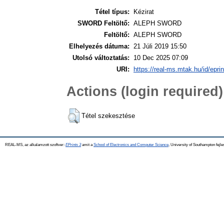
Tétel típus:
Kézirat
SWORD Feltöltő:
ALEPH SWORD
Feltöltő:
ALEPH SWORD
Elhelyezés dátuma:
21 Júli 2019 15:50
Utolsó változtatás:
10 Dec 2025 07:09
URI:
https://real-ms.mtak.hu/id/epri
Actions (login required)
Tétel szekesztése
REAL-MS, az alkalamzott szoftver:
EPrints 3
amit a
School of Electronics and Computer Science
, University of Southampton fejle