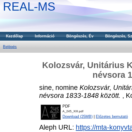
REAL-MS
Kezdőlap
Információ
Böngészés, Év
Böngészés, Sz
Belépés
Kolozsvár, Unitárius 
névsora 1
sine, nomine
Kolozsvár, Unitá
névsora 1833-1848 között.
, K
PDF
A_245_XIII.pdf
Download (25MB)
|
Előzetes bemutató
Aleph URL:
https://mta-konyvt