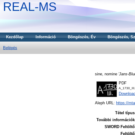
REAL-MS
Kezdőlap
Információ
Böngészés, Év
Böngészés, Sz
Belépés
sine, nomine
'Jans-Blu
PDF
A_1730_III
Downloa
Aleph URL:
https://mt
Tétel típus
További információk
SWORD Feltöltő
Feltöltő