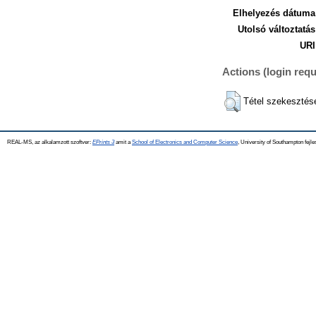
Elhelyezés dátuma
Utolsó változtatás
URI
Actions (login requ
Tétel szekesztés
REAL-MS, az alkalamzott szoftver:
EPrints 3
amit a
School of Electronics and Computer Science
, University of Southampton fejle