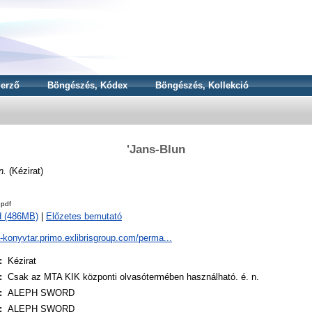
erző
Böngészés, Kódex
Böngészés, Kollekció
'Jans-Blun
n.
(Kézirat)
.pdf
d (486MB)
|
Előzetes bemutató
a-konyvtar.primo.exlibrisgroup.com/perma...
:
Kézirat
:
Csak az MTA KIK központi olvasótermében használható. é. n.
:
ALEPH SWORD
:
ALEPH SWORD