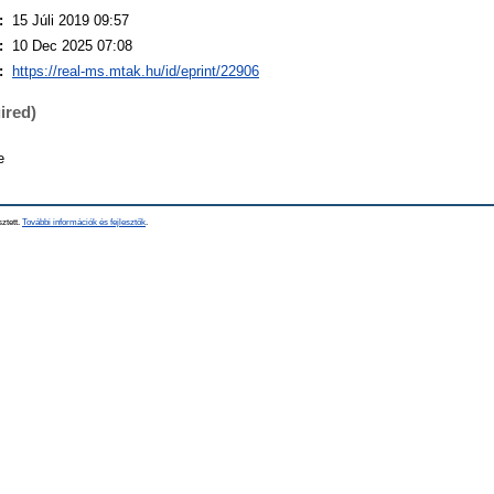
:
15 Júli 2019 09:57
:
10 Dec 2025 07:08
:
https://real-ms.mtak.hu/id/eprint/22906
ired)
e
sztett.
További információk és fejlesztők
.