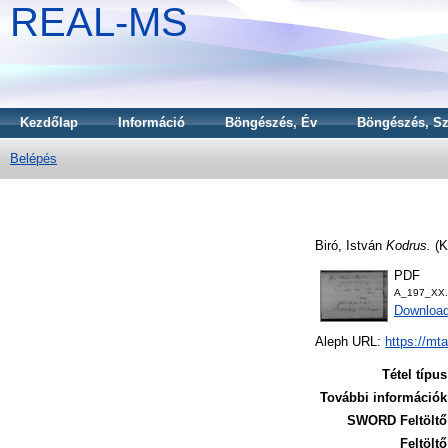
REAL-MS
Kezdőlap
Információ
Böngészés, Év
Böngészés, Sz
Belépés
Biró, István
Kodrus.
(K
PDF
A_197_XX.
Downloa
Aleph URL:
https://mt
Tétel típus
További információk
SWORD Feltöltő
Feltöltő