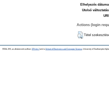
Elhelyezés dátuma
Utolsó változtatás
URI
Actions (login requ
Tétel szekesztés
REAL-MS, az alkalamzott szoftver:
EPrints 3
amit a
School of Electronics and Computer Science
, University of Southampton fejle