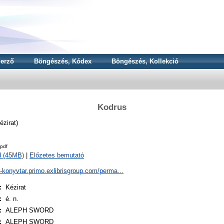
erző
Böngészés, Kódex
Böngészés, Kollekció
Kodrus
ézirat)
pdf
d (45MB)
|
Előzetes bemutató
a-konyvtar.primo.exlibrisgroup.com/perma...
:
Kézirat
:
é. n.
:
ALEPH SWORD
:
ALEPH SWORD