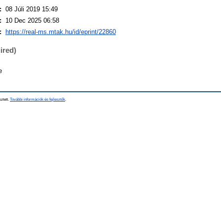
:
08 Júli 2019 15:49
:
10 Dec 2025 06:58
:
https://real-ms.mtak.hu/id/eprint/22860
ired)
e
sztett.
További információk és fejlesztők
.