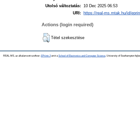
Utolsó változtatás:
10 Dec 2025 06:53
URI:
https://real-ms.mtak.hu/id/epri
Actions (login required)
Tétel szekesztése
REAL-MS, az alkalamzott szoftver:
EPrints 3
amit a
School of Electronics and Computer Science
, University of Southampton fejle