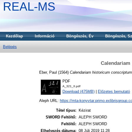
REAL-MS
Kezdőlap
Információ
Böngészés, Év
Böngészés, Sz
Belépés
Calendariam 
Eber, Paul
(1564)
Calendariam historicum conscriptum
PDF
A_321_II.pdf
Download (475MB)
|
Előzetes bemutató
Aleph URL:
https://mta-konyvtar.primo.exlibrisgroup.
Tétel típus:
Kézirat
SWORD Feltöltő:
ALEPH SWORD
Feltöltő:
ALEPH SWORD
Elhelyezés dátuma:
08 Júli 2019 11:28