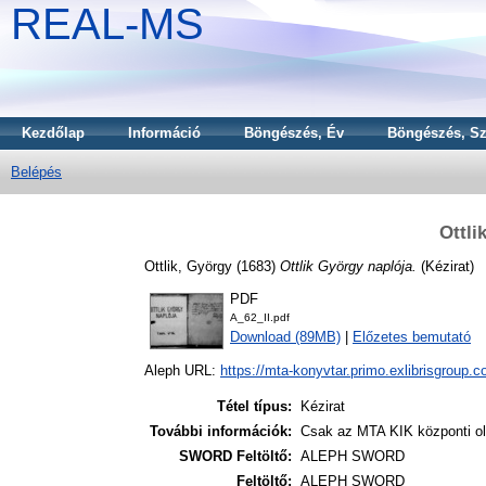
REAL-MS
Kezdőlap
Információ
Böngészés, Év
Böngészés, Sz
Belépés
Ottli
Ottlik, György
(1683)
Ottlik György naplója.
(Kézirat)
PDF
A_62_II.pdf
Download (89MB)
|
Előzetes bemutató
Aleph URL:
https://mta-konyvtar.primo.exlibrisgroup.
Tétel típus:
Kézirat
További információk:
Csak az MTA KIK központi o
SWORD Feltöltő:
ALEPH SWORD
Feltöltő:
ALEPH SWORD