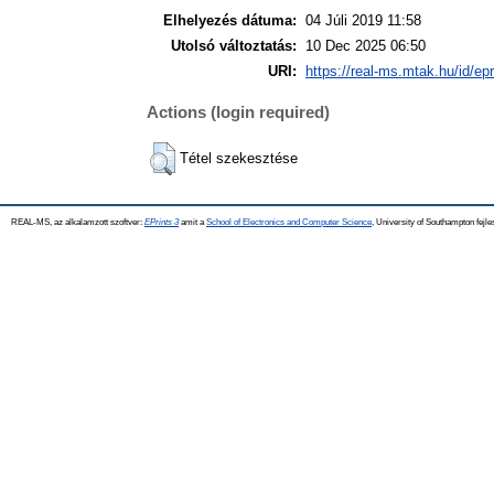
Elhelyezés dátuma:
04 Júli 2019 11:58
Utolsó változtatás:
10 Dec 2025 06:50
URI:
https://real-ms.mtak.hu/id/ep
Actions (login required)
Tétel szekesztése
REAL-MS, az alkalamzott szoftver:
EPrints 3
amit a
School of Electronics and Computer Science
, University of Southampton fejle