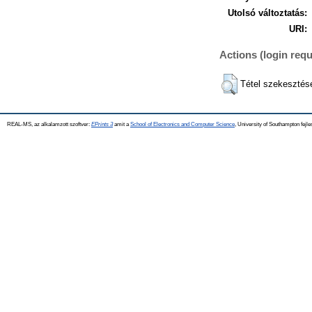
Utolsó változtatás:
URI:
Actions (login requ
Tétel szekesztés
REAL-MS, az alkalamzott szoftver:
EPrints 3
amit a
School of Electronics and Computer Science
, University of Southampton fejle