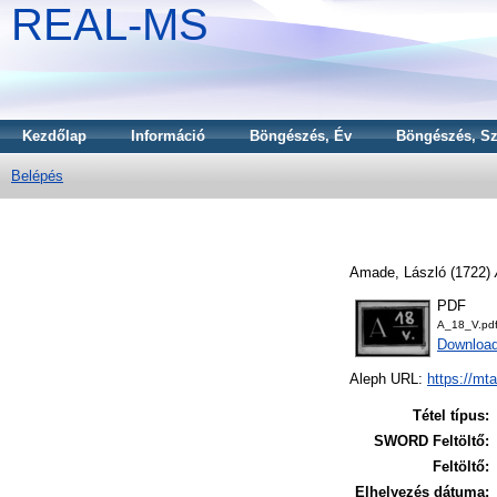
REAL-MS
Kezdőlap
Információ
Böngészés, Év
Böngészés, Sz
Belépés
Amade, László
(1722)
PDF
A_18_V.pd
Downloa
Aleph URL:
https://mt
Tétel típus:
SWORD Feltöltő:
Feltöltő:
Elhelyezés dátuma: