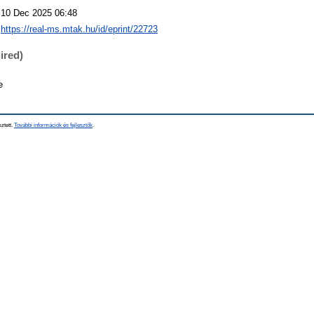
10 Dec 2025 06:48
https://real-ms.mtak.hu/id/eprint/22723
ired)
e
sztett.
További információk és fejlesztők
.