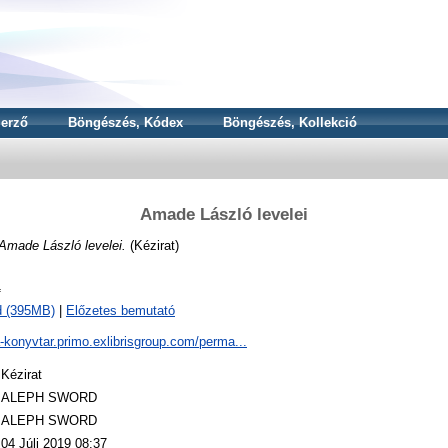
erző
Böngészés, Kódex
Böngészés, Kollekció
Amade László levelei
Amade László levelei.
(Kézirat)
f
d (395MB)
|
Előzetes bemutató
a-konyvtar.primo.exlibrisgroup.com/perma...
Kézirat
ALEPH SWORD
ALEPH SWORD
04 Júli 2019 08:37