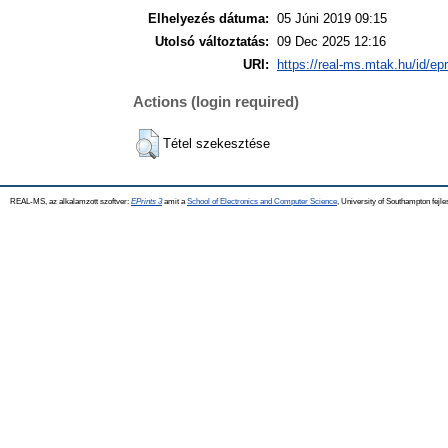
Elhelyezés dátuma:
05 Júni 2019 09:15
Utolsó változtatás:
09 Dec 2025 12:16
URI:
https://real-ms.mtak.hu/id/ep
Actions (login required)
Tétel szekesztése
REAL-MS, az alkalamzott szoftver:
EPrints 3
amit a
School of Electronics and Computer Science
, University of Southampton fejle