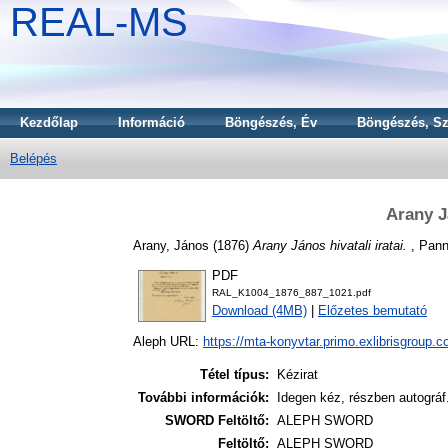
REAL-MS
Kezdőlap
Információ
Böngészés, Év
Böngészés, Sz
Belépés
Arany Já
Arany, János
(1876)
Arany János hivatali iratai.
, Pann
PDF
RAL_K1004_1876_887_1021.pdf
Download (4MB)
|
Előzetes bemutató
Aleph URL:
https://mta-konyvtar.primo.exlibrisgroup.
Tétel típus:
Kézirat
További információk:
Idegen kéz, részben autográf
SWORD Feltöltő:
ALEPH SWORD
Feltöltő:
ALEPH SWORD