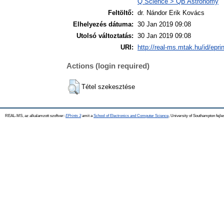
Q Science > QB Astronomy
Feltöltő:
dr. Nándor Erik Kovács
Elhelyezés dátuma:
30 Jan 2019 09:08
Utolsó változtatás:
30 Jan 2019 09:08
URI:
http://real-ms.mtak.hu/id/epri
Actions (login required)
Tétel szekesztése
REAL-MS, az alkalamzott szoftver:
EPrints 3
amit a
School of Electronics and Computer Science
, University of Southampton fejle