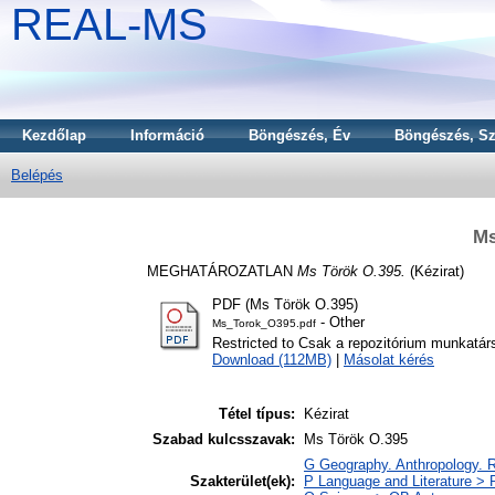
REAL-MS
Kezdőlap
Információ
Böngészés, Év
Böngészés, Sz
Belépés
Ms
MEGHATÁROZATLAN
Ms Török O.395.
(Kézirat)
PDF (Ms Török O.395)
- Other
Ms_Torok_O395.pdf
Restricted to Csak a repozitórium munkatár
Download (112MB)
|
Másolat kérés
Tétel típus:
Kézirat
Szabad kulcsszavak:
Ms Török O.395
G Geography. Anthropology. 
Szakterület(ek):
P Language and Literature > P