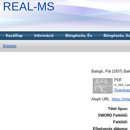
REAL-MS
Kezdőlap
Információ
Böngészés, Év
Böngészés, Sz
Belépés
Balogh, Pál
(1837)
Bal
PDF
A_306_I.pd
Downloa
Aleph URL:
https://mt
Tétel típus:
SWORD Feltöltő:
Feltöltő:
Elhelyezés dátuma: