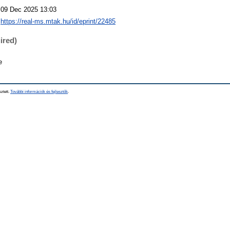
09 Dec 2025 13:03
https://real-ms.mtak.hu/id/eprint/22485
ired)
e
sztett.
További információk és fejlesztők
.