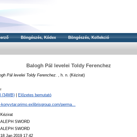
erző
Böngészés, Kódex
Böngészés, Kollekció
Balogh Pál levelei Toldy Ferenchez
ogh Pál levelei Toldy Ferenchez.
, h. n. (Kézirat)
f
d (34MB)
|
Előzetes bemutató
a-konyvtar.primo.exlibrisgroup.com/perma...
Kézirat
ALEPH SWORD
ALEPH SWORD
18 Jan 2019 17:42