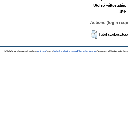
Utolsó változtatás:
URI:
Actions (login requ
Tétel szekesztés
REAL-MS, az alkalamzott szoftver:
EPrints 3
amit a
School of Electronics and Computer Science
, University of Southampton fejle