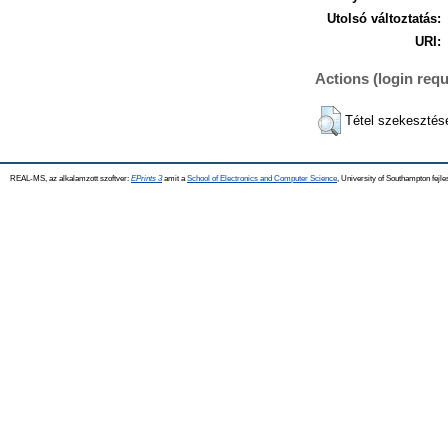
Utolsó változtatás:
URI:
Actions (login requ
Tétel szekesztés
REAL-MS, az alkalamzott szoftver:
EPrints 3
amit a
School of Electronics and Computer Science
, University of Southampton fejle