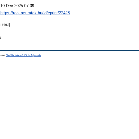
10 Dec 2025 07:09
https://real-ms.mtak.hu/id/eprint/22428
ired)
e
sztett.
További információk és fejlesztők
.