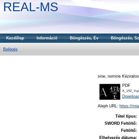
REAL-MS
Kezdőlap
Információ
Böngészés, Év
Böngészés, Sz
Belépés
sine, nomine
Kéziratos
PDF
A_152_V.p
Downloa
Aleph URL:
https://mt
Tétel típus:
SWORD Feltöltő:
Feltöltő:
Elhelyezés dátuma: