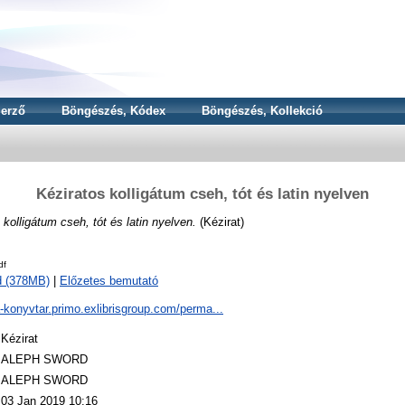
erző
Böngészés, Kódex
Böngészés, Kollekció
Kéziratos kolligátum cseh, tót és latin nyelven
 kolligátum cseh, tót és latin nyelven.
(Kézirat)
df
d (378MB)
|
Előzetes bemutató
a-konyvtar.primo.exlibrisgroup.com/perma...
Kézirat
ALEPH SWORD
ALEPH SWORD
03 Jan 2019 10:16