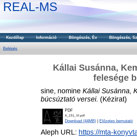
REAL-MS
Kezdőlap
Információ
Böngészés, Év
Böngészés, Sz
Belépés
Kállai Susánna, Ke
felesége b
sine, nomine
Kállai Susánna, 
búcsúztató versei.
(Kézirat)
PDF
A_151_VI.pdf
Download (44MB)
|
Előzetes bemutató
Aleph URL:
https://mta-konyvt