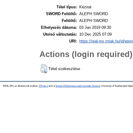
Tétel típus:
Kézirat
SWORD Feltöltő:
ALEPH SWORD
Feltöltő:
ALEPH SWORD
Elhelyezés dátuma:
03 Jan 2019 09:30
Utolsó változtatás:
10 Dec 2025 07:09
URI:
https://real-ms.mtak.hu/id/epri
Actions (login required)
Tétel szekesztése
REAL-MS, az alkalamzott szoftver:
EPrints 3
amit a
School of Electronics and Computer Science
, University of Southampton fejle