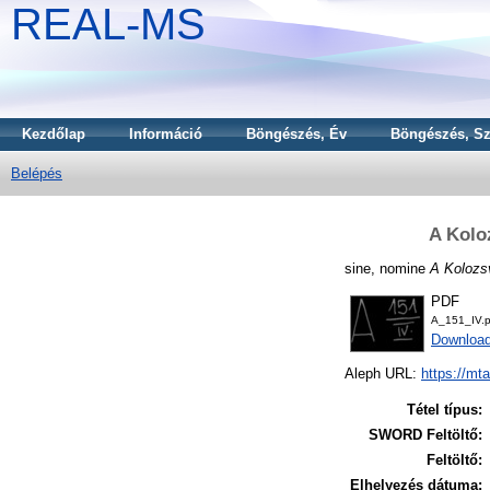
REAL-MS
Kezdőlap
Információ
Böngészés, Év
Böngészés, Sz
Belépés
A Kolo
sine, nomine
A Kolozsv
PDF
A_151_IV.p
Downloa
Aleph URL:
https://mt
Tétel típus:
SWORD Feltöltő:
Feltöltő:
Elhelyezés dátuma: