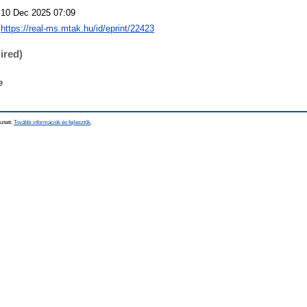
10 Dec 2025 07:09
https://real-ms.mtak.hu/id/eprint/22423
ired)
e
sztett.
További információk és fejlesztők
.