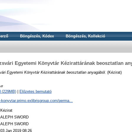
erző
Böngészés, Kódex
Böngészés, Kollekció
zsvári Egyetemi Könyvtár Kézirattárának beosztatlan an
ári Egyetemi Könyvtár Kézirattárának beosztatlan anyagából.
(Kézirat)
df
d (229MB)
|
Előzetes bemutató
a-konyvtar.primo.exlibrisgroup.com/perma...
Kézirat
ALEPH SWORD
ALEPH SWORD
03 Jan 2019 08:26