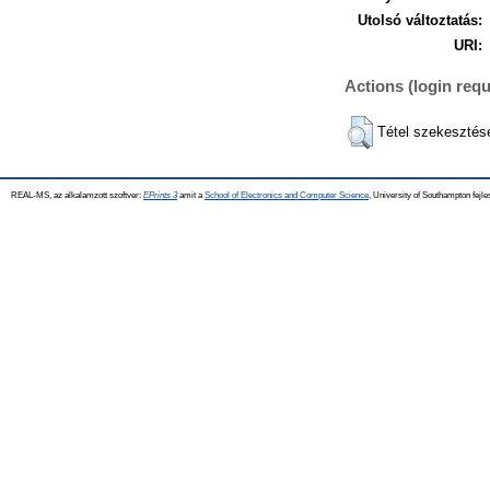
Utolsó változtatás:
URI:
Actions (login requ
Tétel szekesztés
REAL-MS, az alkalamzott szoftver:
EPrints 3
amit a
School of Electronics and Computer Science
, University of Southampton fejle