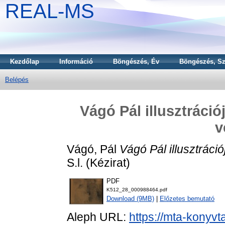
REAL-MS
Kezdőlap
Információ
Böngészés, Év
Böngészés, Sz
Belépés
Vágó Pál illusztráció
v
Vágó, Pál
Vágó Pál illusztráci
S.l. (Kézirat)
PDF
K512_28_000988464.pdf
Download (9MB)
|
Előzetes bemutató
Aleph URL:
https://mta-konyvt