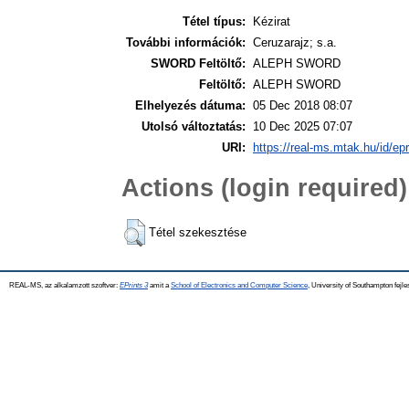
Tétel típus:
Kézirat
További információk:
Ceruzarajz; s.a.
SWORD Feltöltő:
ALEPH SWORD
Feltöltő:
ALEPH SWORD
Elhelyezés dátuma:
05 Dec 2018 08:07
Utolsó változtatás:
10 Dec 2025 07:07
URI:
https://real-ms.mtak.hu/id/ep
Actions (login required)
Tétel szekesztése
REAL-MS, az alkalamzott szoftver:
EPrints 3
amit a
School of Electronics and Computer Science
, University of Southampton fejle