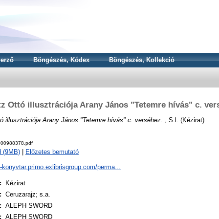
erző
Böngészés, Kódex
Böngészés, Kollekció
z Ottó illusztrációja Arany János "Tetemre hívás" c. ve
ó illusztrációja Arany János "Tetemre hívás" c. verséhez.
, S.l. (Kézirat)
00988378.pdf
d (9MB)
|
Előzetes bemutató
a-konyvtar.primo.exlibrisgroup.com/perma...
:
Kézirat
:
Ceruzarajz; s.a.
:
ALEPH SWORD
:
ALEPH SWORD