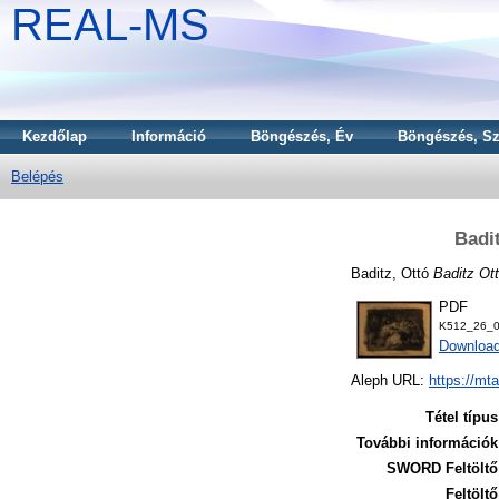
REAL-MS
Kezdőlap
Információ
Böngészés, Év
Böngészés, Sz
Belépés
Badit
Baditz, Ottó
Baditz Ott
PDF
K512_26_0
Downloa
Aleph URL:
https://mt
Tétel típus
További információk
SWORD Feltöltő
Feltöltő