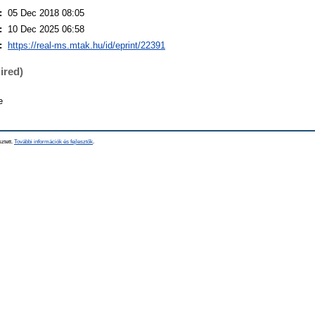
:
05 Dec 2018 08:05
:
10 Dec 2025 06:58
:
https://real-ms.mtak.hu/id/eprint/22391
ired)
e
sztett.
További információk és fejlesztők
.