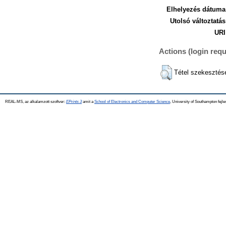
Elhelyezés dátuma
Utolsó változtatás
URI
Actions (login requ
Tétel szekesztés
REAL-MS, az alkalamzott szoftver:
EPrints 3
amit a
School of Electronics and Computer Science
, University of Southampton fejle