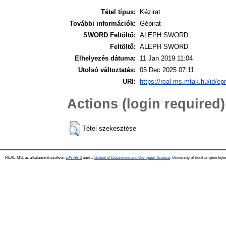
Tétel típus:
Kézirat
További információk:
Gépirat
SWORD Feltöltő:
ALEPH SWORD
Feltöltő:
ALEPH SWORD
Elhelyezés dátuma:
11 Jan 2019 11:04
Utolsó változtatás:
05 Dec 2025 07:11
URI:
https://real-ms.mtak.hu/id/ep
Actions (login required)
Tétel szekesztése
REAL-MS, az alkalamzott szoftver:
EPrints 3
amit a
School of Electronics and Computer Science
, University of Southampton fejle