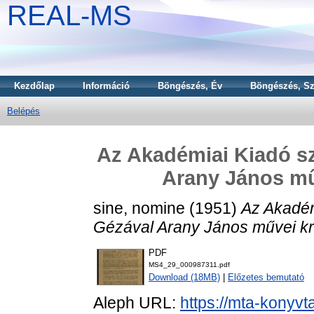
REAL-MS
Kezdőlap
Információ
Böngészés, Év
Böngészés, Sz
Belépés
Az Akadémiai Kiadó s
Arany János műv
sine, nomine
(1951)
Az Akadém
Gézával Arany János művei krit
PDF
MS4_29_000987311.pdf
Download (18MB)
|
Előzetes bemutató
Aleph URL:
https://mta-konyvt