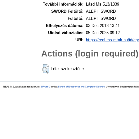
További információk:
Lásd Ms 513/1339
SWORD Feltöltő:
ALEPH SWORD
Feltöltő:
ALEPH SWORD
Elhelyezés dátuma:
03 Dec 2018 13:41
Utolsó változtatás:
05 Dec 2025 09:12
URI:
https://real-ms.mtak.hu/id/ep
Actions (login required)
Tétel szekesztése
REAL-MS, az alkalamzott szoftver:
EPrints 3
amit a
School of Electronics and Computer Science
, University of Southampton fejle