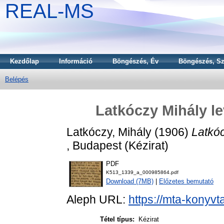
REAL-MS
Kezdőlap
Információ
Böngészés, Év
Böngészés, Sz
Belépés
Latkóczy Mihály l
Latkóczy, Mihály
(1906)
Latkó
, Budapest (Kézirat)
PDF
K513_1339_a_000985864.pdf
Download (7MB)
|
Előzetes bemutató
Aleph URL:
https://mta-konyvt
Tétel típus:
Kézirat