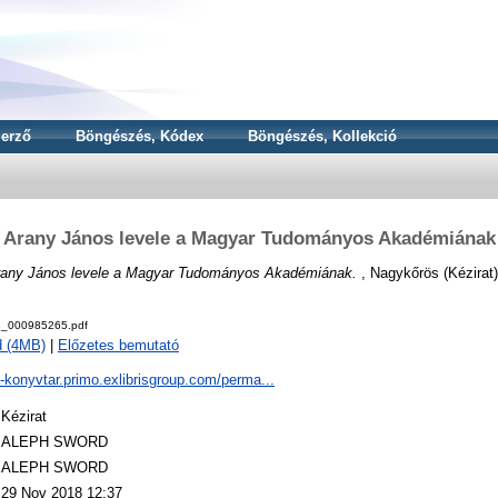
erző
Böngészés, Kódex
Böngészés, Kollekció
Arany János levele a Magyar Tudományos Akadémiának
rany János levele a Magyar Tudományos Akadémiának.
, Nagykőrös (Kézirat)
_000985265.pdf
d (4MB)
|
Előzetes bemutató
a-konyvtar.primo.exlibrisgroup.com/perma...
Kézirat
ALEPH SWORD
ALEPH SWORD
29 Nov 2018 12:37