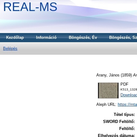
REAL-MS
Kezdőlap
Információ
Böngészés, Év
Böngészés, Sz
Belépés
Arany, János
(1859)
A
PDF
K513_1328
Downloa
Aleph URL:
https://mt
Tétel típus:
SWORD Feltöltő:
Feltöltő:
Elhelyezés dátuma: