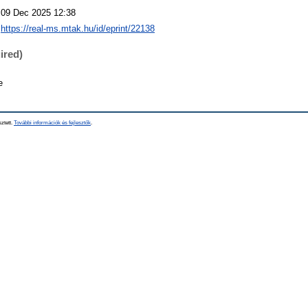
09 Dec 2025 12:38
https://real-ms.mtak.hu/id/eprint/22138
ired)
e
sztett.
További információk és fejlesztők
.