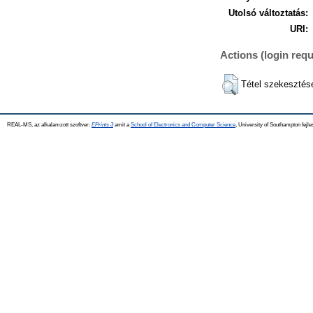
Utolsó változtatás:
URI:
Actions (login requ
Tétel szekesztés
REAL-MS, az alkalamzott szoftver:
EPrints 3
amit a
School of Electronics and Computer Science
, University of Southampton fejle