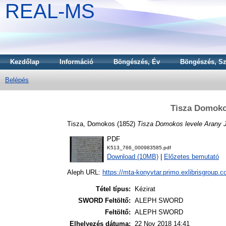
REAL-MS
Kezdőlap
Információ
Böngészés, Év
Böngészés, Sz
Belépés
Tisza Domoko
Tisza, Domokos
(1852)
Tisza Domokos levele Arany 
PDF
K513_766_000983585.pdf
Download (10MB)
|
Előzetes bemutató
Aleph URL:
https://mta-konyvtar.primo.exlibrisgroup.
Tétel típus:
Kézirat
SWORD Feltöltő:
ALEPH SWORD
Feltöltő:
ALEPH SWORD
Elhelyezés dátuma:
22 Nov 2018 14:41