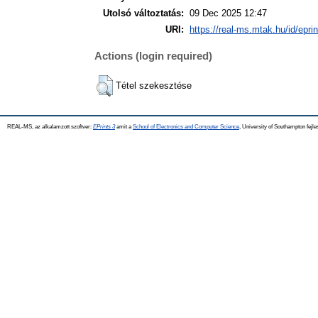
Utolsó változtatás:
09 Dec 2025 12:47
URI:
https://real-ms.mtak.hu/id/epri
Actions (login required)
Tétel szekesztése
REAL-MS, az alkalamzott szoftver:
EPrints 3
amit a
School of Electronics and Computer Science
, University of Southampton fejle