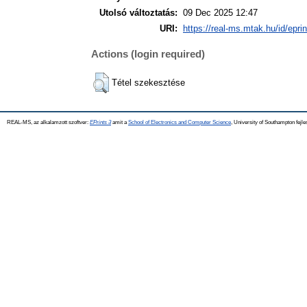
Utolsó változtatás:
09 Dec 2025 12:47
URI:
https://real-ms.mtak.hu/id/epri
Actions (login required)
Tétel szekesztése
REAL-MS, az alkalamzott szoftver:
EPrints 3
amit a
School of Electronics and Computer Science
, University of Southampton fejle