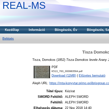
REAL-MS
Kezdőlap
Információ
Böngészés, Év
Böngészés, Sz
Belépés
Tisza Domoko
Tisza, Domokos
(1852)
Tisza Domokos levele Arany 
PDF
K513_763_000983564.pdf
Download (11MB)
|
Előzetes bemutató
Aleph URL:
https://mta-konyvtar.primo.exlibrisgroup.
Tétel típus:
Kézirat
SWORD Feltöltő:
ALEPH SWORD
Feltöltő:
ALEPH SWORD
Elhelyezés dátuma:
22 Nov 2018 14:40