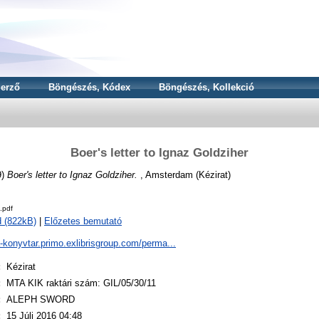
erző
Böngészés, Kódex
Böngészés, Kollekció
Boer's letter to Ignaz Goldziher
9)
Boer's letter to Ignaz Goldziher.
, Amsterdam (Kézirat)
.pdf
 (822kB)
|
Előzetes bemutató
a-konyvtar.primo.exlibrisgroup.com/perma...
:
Kézirat
:
MTA KIK raktári szám: GIL/05/30/11
:
ALEPH SWORD
:
15 Júli 2016 04:48