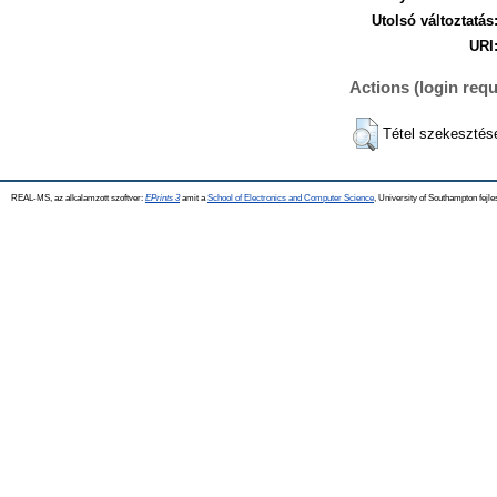
Utolsó változtatás
URI
Actions (login requ
Tétel szekesztés
REAL-MS, az alkalamzott szoftver:
EPrints 3
amit a
School of Electronics and Computer Science
, University of Southampton fejle