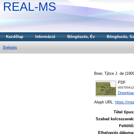
REAL-MS
Kezdőlap
Információ
Böngészés, Év
Böngészés, Sz
Belépés
Boer, Tjitze J. de
(190
PDF
000750412
Download
Aleph URL:
https://mt
Tétel típus
Szabad kulcsszavak
Feltöltő
Elhelyezés dátuma