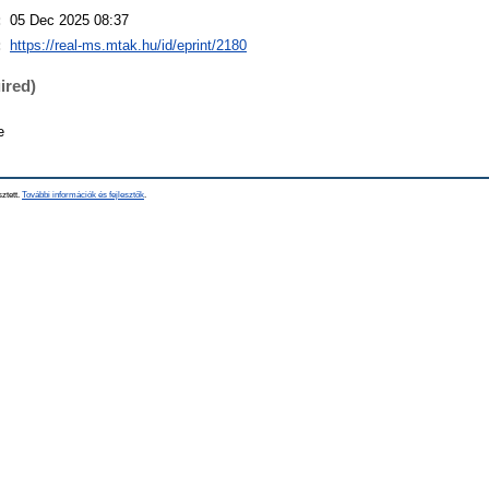
:
05 Dec 2025 08:37
:
https://real-ms.mtak.hu/id/eprint/2180
ired)
e
sztett.
További információk és fejlesztők
.