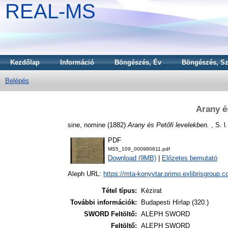
REAL-MS
Kezdőlap
Információ
Böngészés, Év
Böngészés, Sz
Belépés
Arany é
sine, nomine
(1882)
Arany és Petőfi levelekben.
, S. l.
PDF
MS5_109_000980611.pdf
Download (9MB)
|
Előzetes bemutató
Aleph URL:
https://mta-konyvtar.primo.exlibrisgroup.
Tétel típus:
Kézirat
További információk:
Budapesti Hírlap (320.)
SWORD Feltöltő:
ALEPH SWORD
Feltöltő:
ALEPH SWORD