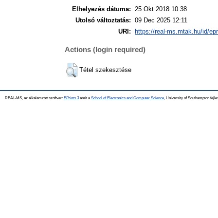
Elhelyezés dátuma:
25 Okt 2018 10:38
Utolsó változtatás:
09 Dec 2025 12:11
URI:
https://real-ms.mtak.hu/id/ep
Actions (login required)
Tétel szekesztése
REAL-MS, az alkalamzott szoftver:
EPrints 3
amit a
School of Electronics and Computer Science
, University of Southampton fejle