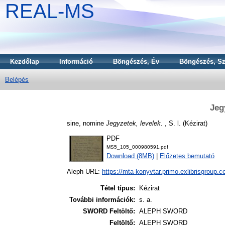
REAL-MS
Kezdőlap
Információ
Böngészés, Év
Böngészés, Sz
Belépés
Jeg
sine, nomine
Jegyzetek, levelek.
, S. l. (Kézirat)
PDF
MS5_105_000980591.pdf
Download (8MB)
|
Előzetes bemutató
Aleph URL:
https://mta-konyvtar.primo.exlibrisgroup.
Tétel típus:
Kézirat
További információk:
s. a.
SWORD Feltöltő:
ALEPH SWORD
Feltöltő:
ALEPH SWORD