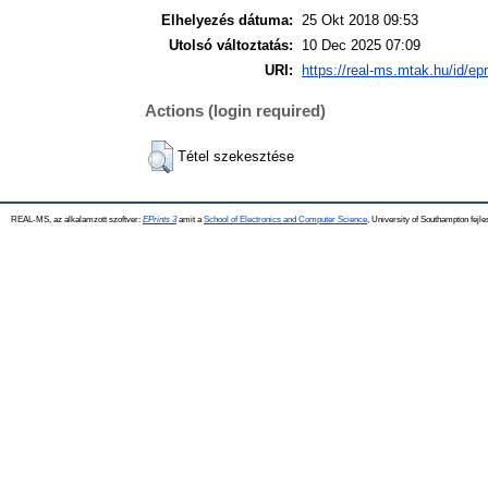
Elhelyezés dátuma:
25 Okt 2018 09:53
Utolsó változtatás:
10 Dec 2025 07:09
URI:
https://real-ms.mtak.hu/id/ep
Actions (login required)
Tétel szekesztése
REAL-MS, az alkalamzott szoftver:
EPrints 3
amit a
School of Electronics and Computer Science
, University of Southampton fejle