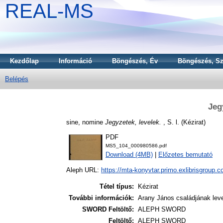
REAL-MS
Kezdőlap
Információ
Böngészés, Év
Böngészés, Sz
Belépés
Jeg
sine, nomine
Jegyzetek, levelek.
, S. l. (Kézirat)
PDF
MS5_104_000980586.pdf
Download (4MB)
|
Előzetes bemutató
Aleph URL:
https://mta-konyvtar.primo.exlibrisgroup.
Tétel típus:
Kézirat
További információk:
Arany János családjának leve
SWORD Feltöltő:
ALEPH SWORD
Feltöltő:
ALEPH SWORD