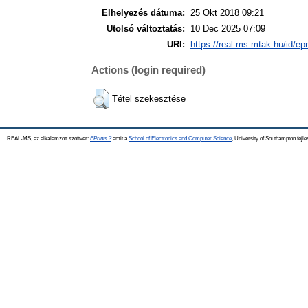
Elhelyezés dátuma:
25 Okt 2018 09:21
Utolsó változtatás:
10 Dec 2025 07:09
URI:
https://real-ms.mtak.hu/id/ep
Actions (login required)
Tétel szekesztése
REAL-MS, az alkalamzott szoftver:
EPrints 3
amit a
School of Electronics and Computer Science
, University of Southampton fejle