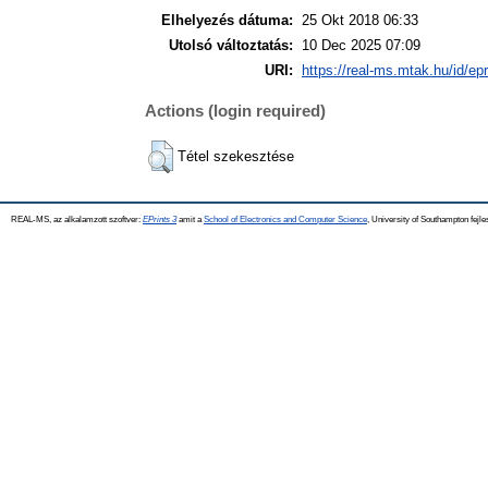
Elhelyezés dátuma:
25 Okt 2018 06:33
Utolsó változtatás:
10 Dec 2025 07:09
URI:
https://real-ms.mtak.hu/id/ep
Actions (login required)
Tétel szekesztése
REAL-MS, az alkalamzott szoftver:
EPrints 3
amit a
School of Electronics and Computer Science
, University of Southampton fejle