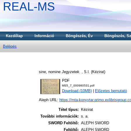
REAL-MS
Kezdőlap
Információ
Böngészés, Év
Böngészés, Sz
Belépés
sine, nomine
Jegyzetek.
, S.l. (Kézirat)
PDF
MS5_7_000980531.pdf
Download (10MB)
|
Előzetes bemutató
Aleph URL:
https://mta-konyvtar.primo.exlibrisgroup.
Tétel típus:
Kézirat
További információk:
s. a.
SWORD Feltöltő:
ALEPH SWORD
Feltöltő:
ALEPH SWORD