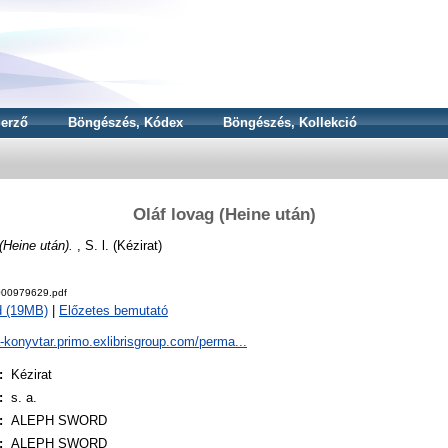
erző
Böngészés, Kódex
Böngészés, Kollekció
Oláf lovag (Heine után)
(Heine után).
, S. l. (Kézirat)
00979629.pdf
d (19MB)
|
Előzetes bemutató
a-konyvtar.primo.exlibrisgroup.com/perma...
:
Kézirat
:
s. a.
:
ALEPH SWORD
:
ALEPH SWORD