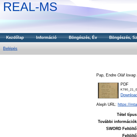
REAL-MS
Kezdőlap
Információ
Böngészés, Év
Böngészés, Sz
Belépés
Pap, Endre
Oláf lovag 
PDF
K790_21_0
Downloa
Aleph URL:
https://mt
Tétel típus
További információk
SWORD Feltöltő
Feltöltő