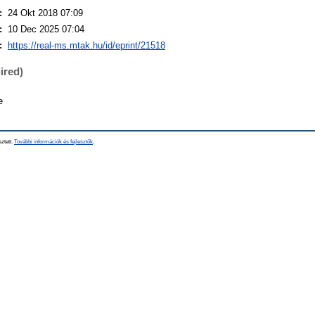
:
24 Okt 2018 07:09
:
10 Dec 2025 07:04
:
https://real-ms.mtak.hu/id/eprint/21518
ired)
e
sztett.
További információk és fejlesztők
.