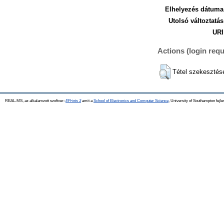
Elhelyezés dátuma
Utolsó változtatás
URI
Actions (login requ
Tétel szekesztés
REAL-MS, az alkalamzott szoftver:
EPrints 3
amit a
School of Electronics and Computer Science
, University of Southampton fejle