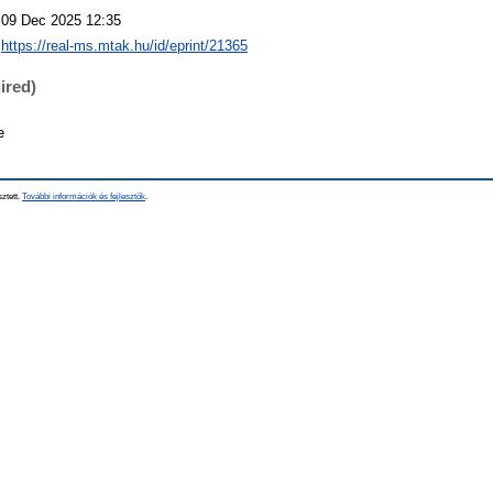
09 Dec 2025 12:35
https://real-ms.mtak.hu/id/eprint/21365
ired)
e
sztett.
További információk és fejlesztők
.