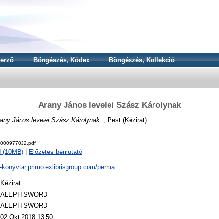
erző
Böngészés, Kódex
Böngészés, Kollekció
Arany János levelei Szász Károlynak
any János levelei Szász Károlynak.
, Pest (Kézirat)
000977022.pdf
d (10MB)
|
Előzetes bemutató
a-konyvtar.primo.exlibrisgroup.com/perma...
Kézirat
ALEPH SWORD
ALEPH SWORD
02 Okt 2018 13:50