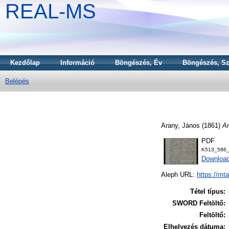
REAL-MS
Kezdőlap
Információ
Böngészés, Év
Böngészés, Sz
Belépés
Arany, János
(1861)
Ar
PDF
K513_586_
Downloa
Aleph URL:
https://mt
Tétel típus:
SWORD Feltöltő:
Feltöltő:
Elhelyezés dátuma: