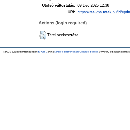
Utolsó változtatás:
09 Dec 2025 12:38
URI:
https://real-ms.mtak.hu/id/epri
Actions (login required)
Tétel szekesztése
REAL-MS, az alkalamzott szoftver:
EPrints 3
amit a
School of Electronics and Computer Science
, University of Southampton fejle