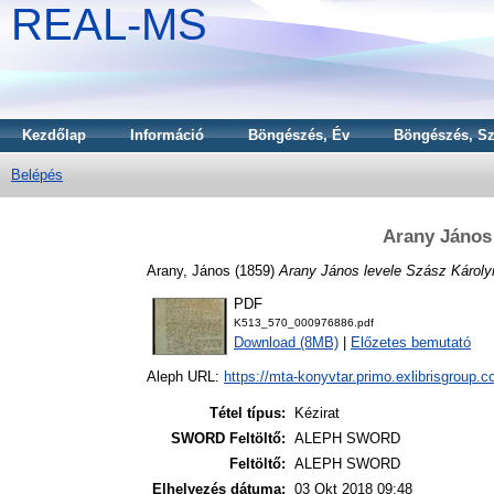
REAL-MS
Kezdőlap
Információ
Böngészés, Év
Böngészés, Sz
Belépés
Arany János 
Arany, János
(1859)
Arany János levele Szász Károly
PDF
K513_570_000976886.pdf
Download (8MB)
|
Előzetes bemutató
Aleph URL:
https://mta-konyvtar.primo.exlibrisgroup.
Tétel típus:
Kézirat
SWORD Feltöltő:
ALEPH SWORD
Feltöltő:
ALEPH SWORD
Elhelyezés dátuma:
03 Okt 2018 09:48