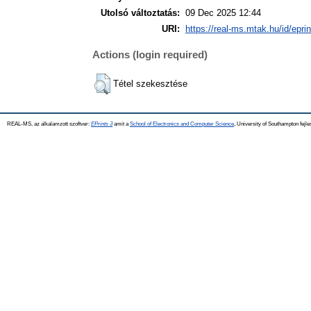
Utolsó változtatás:
09 Dec 2025 12:44
URI:
https://real-ms.mtak.hu/id/epri
Actions (login required)
Tétel szekesztése
REAL-MS, az alkalamzott szoftver:
EPrints 3
amit a
School of Electronics and Computer Science
, University of Southampton fejle