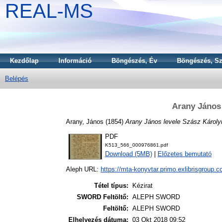
REAL-MS
Kezdőlap
Információ
Böngészés, Év
Böngészés, Sz
Belépés
Arany János 
Arany, János
(1854)
Arany János levele Szász Károly
PDF
K513_566_000976861.pdf
Download (5MB)
|
Előzetes bemutató
Aleph URL:
https://mta-konyvtar.primo.exlibrisgroup.
Tétel típus:
Kézirat
SWORD Feltöltő:
ALEPH SWORD
Feltöltő:
ALEPH SWORD
Elhelyezés dátuma:
03 Okt 2018 09:52