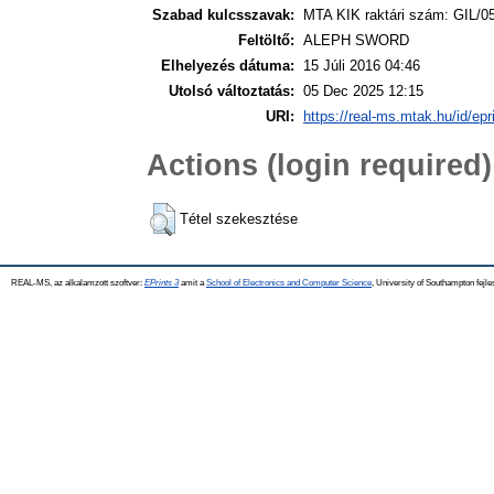
Szabad kulcsszavak:
MTA KIK raktári szám: GIL/0
Feltöltő:
ALEPH SWORD
Elhelyezés dátuma:
15 Júli 2016 04:46
Utolsó változtatás:
05 Dec 2025 12:15
URI:
https://real-ms.mtak.hu/id/epr
Actions (login required)
Tétel szekesztése
REAL-MS, az alkalamzott szoftver:
EPrints 3
amit a
School of Electronics and Computer Science
, University of Southampton fejle