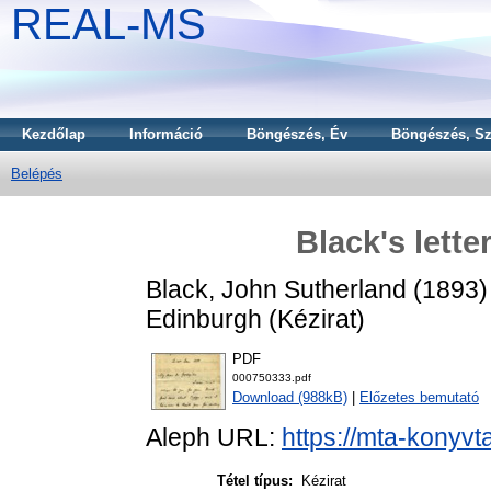
REAL-MS
Kezdőlap
Információ
Böngészés, Év
Böngészés, Sz
Belépés
Black's lette
Black, John Sutherland
(1893
Edinburgh (Kézirat)
PDF
000750333.pdf
Download (988kB)
|
Előzetes bemutató
Aleph URL:
https://mta-konyvt
Tétel típus:
Kézirat