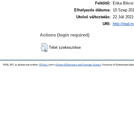
Feltöltő:
Erika Bilicsi
Elhelyezés dátuma:
10 Szep 201
Utolsó változtatás:
22 Júli 2021
URI:
http://real-
Actions (login required)
Tétel szekesztése
REAL-MS, az alkalamzott szoftver:
EPrints 3
amit a
School of Electronics and Computer Science
, University of Southampton fejle