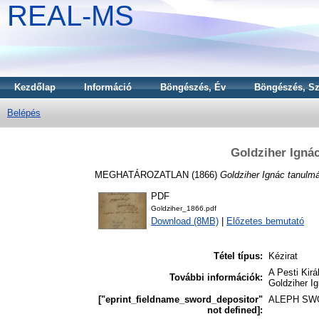
REAL-MS
Kezdőlap
Információ
Böngészés, Év
Böngészés, Sz
Belépés
Goldziher Igná
MEGHATÁROZATLAN (1866)
Goldziher Ignác tanulm
PDF
Goldziher_1866.pdf
Download (8MB)
|
Előzetes bemutató
Tétel típus:
Kézirat
A Pesti Kir
További információk:
Goldziher I
["eprint_fieldname_sword_depositor"
ALEPH SW
not defined]: