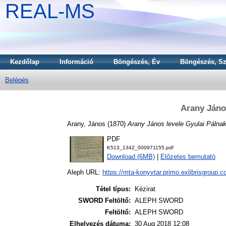
REAL-MS
Kezdőlap
Információ
Böngészés, Év
Böngészés, Sz
Belépés
Arany Jáno
Arany, János
(1870)
Arany János levele Gyulai Pálnak
PDF
K513_1342_000971155.pdf
Download (6MB)
|
Előzetes bemutató
Aleph URL:
https://mta-konyvtar.primo.exlibrisgroup.
Tétel típus:
Kézirat
SWORD Feltöltő:
ALEPH SWORD
Feltöltő:
ALEPH SWORD
Elhelyezés dátuma:
30 Aug 2018 12:08