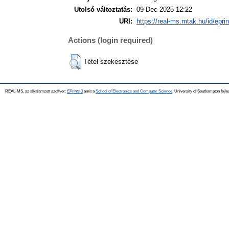
Utolsó változtatás:
09 Dec 2025 12:22
URI:
https://real-ms.mtak.hu/id/epri
Actions (login required)
Tétel szekesztése
REAL-MS, az alkalamzott szoftver:
EPrints 3
amit a
School of Electronics and Computer Science
, University of Southampton fejle