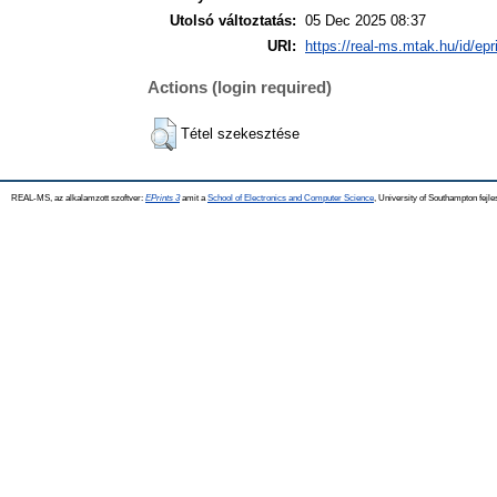
Utolsó változtatás:
05 Dec 2025 08:37
URI:
https://real-ms.mtak.hu/id/epr
Actions (login required)
Tétel szekesztése
REAL-MS, az alkalamzott szoftver:
EPrints 3
amit a
School of Electronics and Computer Science
, University of Southampton fejle