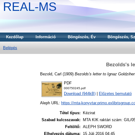
REAL-MS
Kezdőlap
Információ
Böngészés, Év
Böngészés, Sz
Belépés
Bezolds's le
Bezold, Carl
(1909)
Bezolds's letter to Ignaz Goldziher
PDF
000750245.pdf
Download (944kB)
|
Előzetes bemutató
Aleph URL:
https://mta-konyvtar.primo.exlibrisgroup.
Tétel típus:
Kézirat
Szabad kulcsszavak:
MTA KIK raktári szám: GIL/0
Feltöltő:
ALEPH SWORD
Elhelyezés dátuma:
15 Júli 2016 04:45