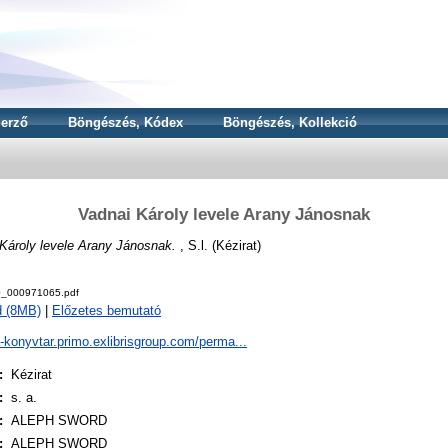
erző
Böngészés, Kódex
Böngészés, Kollekció
Vadnai Károly levele Arany Jánosnak
Károly levele Arany Jánosnak.
, S.l. (Kézirat)
_000971065.pdf
d (8MB)
|
Előzetes bemutató
a-konyvtar.primo.exlibrisgroup.com/perma...
:
Kézirat
:
s. a.
:
ALEPH SWORD
:
ALEPH SWORD