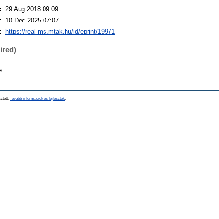
:
29 Aug 2018 09:09
:
10 Dec 2025 07:07
:
https://real-ms.mtak.hu/id/eprint/19971
ired)
e
sztett.
További információk és fejlesztők
.