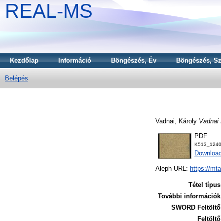
REAL-MS
Kezdőlap
Információ
Böngészés, Év
Böngészés, Sz
Belépés
Vadnai, Károly
Vadnai 
PDF
K513_1240
Downloa
Aleph URL:
https://mt
Tétel típus
További információk
SWORD Feltöltő
Feltöltő