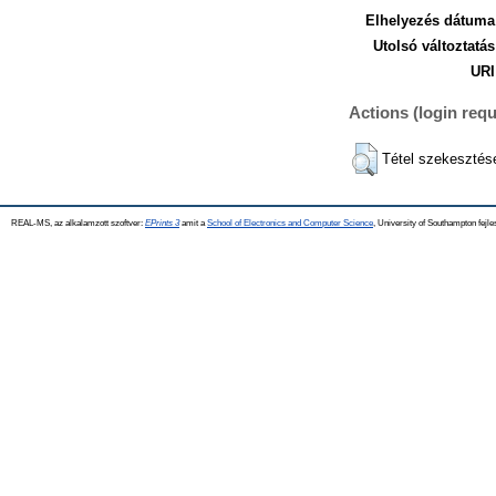
Elhelyezés dátuma
Utolsó változtatás
URI
Actions (login requ
Tétel szekesztés
REAL-MS, az alkalamzott szoftver:
EPrints 3
amit a
School of Electronics and Computer Science
, University of Southampton fejle