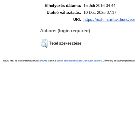
Elhelyezés dátuma:
15 Júli 2016 04:44
Utolsó változtatás:
10 Dec 2025 07:17
URI:
https://real-ms.mtak.hu/id/ep
Actions (login required)
Tétel szekesztése
REAL-MS, az alkalamzott szoftver:
EPrints 3
amit a
School of Electronics and Computer Science
, University of Southampton fejle