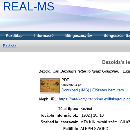
REAL-MS
Kezdőlap
Információ
Böngészés, Év
Böngészés, Sz
Belépés
Bezolds's le
Bezold, Carl
Bezolds's letter to Ignaz Goldziher.
, Luga
PDF
000750224.pdf
Download (1MB)
|
Előzetes bemutató
Aleph URL:
https://mta-konyvtar.primo.exlibrisgroup.
Tétel típus:
Kézirat
További információk:
[1902.] 10. 10
Szabad kulcsszavak:
MTA KIK raktári szám: GIL/0
Feltöltő:
ALEPH SWORD