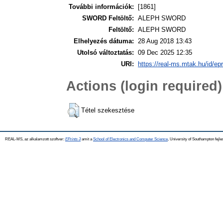
További információk:
[1861]
SWORD Feltöltő:
ALEPH SWORD
Feltöltő:
ALEPH SWORD
Elhelyezés dátuma:
28 Aug 2018 13:43
Utolsó változtatás:
09 Dec 2025 12:35
URI:
https://real-ms.mtak.hu/id/ep
Actions (login required)
Tétel szekesztése
REAL-MS, az alkalamzott szoftver:
EPrints 3
amit a
School of Electronics and Computer Science
, University of Southampton fejle