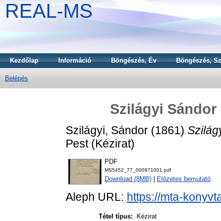
REAL-MS
Kezdőlap
Információ
Böngészés, Év
Böngészés, Sz
Belépés
Szilágyi Sándor
Szilágyi, Sándor
(1861)
Szilág
Pest (Kézirat)
PDF
MS5452_77_000971001.pdf
Download (8MB)
|
Előzetes bemutató
Aleph URL:
https://mta-konyvt
Tétel típus:
Kézirat