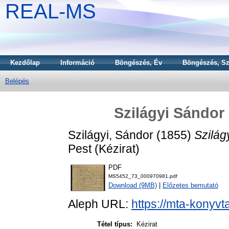
REAL-MS
Kezdőlap
Információ
Böngészés, Év
Böngészés, Sz
Belépés
Szilágyi Sándor
Szilágyi, Sándor
(1855)
Szilág
Pest (Kézirat)
PDF
MS5452_73_000970981.pdf
Download (9MB)
|
Előzetes bemutató
Aleph URL:
https://mta-konyvt
Tétel típus:
Kézirat