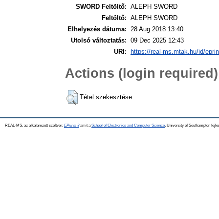
SWORD Feltöltő:
ALEPH SWORD
Feltöltő:
ALEPH SWORD
Elhelyezés dátuma:
28 Aug 2018 13:40
Utolsó változtatás:
09 Dec 2025 12:43
URI:
https://real-ms.mtak.hu/id/epri
Actions (login required)
Tétel szekesztése
REAL-MS, az alkalamzott szoftver:
EPrints 3
amit a
School of Electronics and Computer Science
, University of Southampton fejle