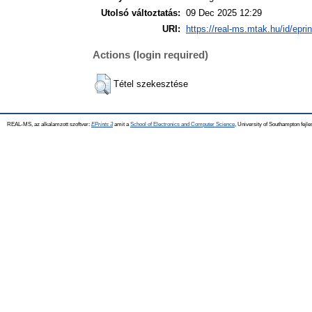
Utolsó változtatás:
09 Dec 2025 12:29
URI:
https://real-ms.mtak.hu/id/epri
Actions (login required)
Tétel szekesztése
REAL-MS, az alkalamzott szoftver:
EPrints 3
amit a
School of Electronics and Computer Science
, University of Southampton fejle