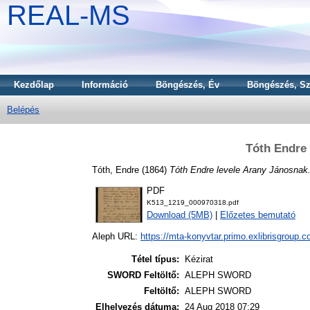
REAL-MS
Kezdőlap
Információ
Böngészés, Év
Böngészés, Sz
Belépés
Tóth Endre 
Tóth, Endre
(1864)
Tóth Endre levele Arany Jánosnak
PDF
K513_1219_000970318.pdf
Download (5MB)
|
Előzetes bemutató
Aleph URL:
https://mta-konyvtar.primo.exlibrisgroup.
Tétel típus:
Kézirat
SWORD Feltöltő:
ALEPH SWORD
Feltöltő:
ALEPH SWORD
Elhelyezés dátuma:
24 Aug 2018 07:29