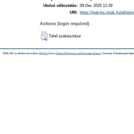
Utolsó változtatás:
09 Dec 2025 12:29
URI:
https://real-ms.mtak.hu/id/epri
Actions (login required)
Tétel szekesztése
REAL-MS, az alkalamzott szoftver:
EPrints 3
amit a
School of Electronics and Computer Science
, University of Southampton fejle