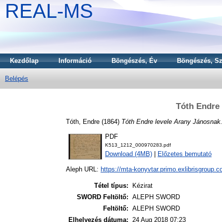
REAL-MS
Kezdőlap
Információ
Böngészés, Év
Böngészés, Sz
Belépés
Tóth Endre 
Tóth, Endre
(1864)
Tóth Endre levele Arany Jánosnak
PDF
K513_1212_000970283.pdf
Download (4MB)
|
Előzetes bemutató
Aleph URL:
https://mta-konyvtar.primo.exlibrisgroup.
Tétel típus:
Kézirat
SWORD Feltöltő:
ALEPH SWORD
Feltöltő:
ALEPH SWORD
Elhelyezés dátuma:
24 Aug 2018 07:23