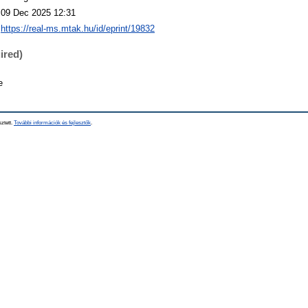
09 Dec 2025 12:31
https://real-ms.mtak.hu/id/eprint/19832
ired)
e
sztett.
További információk és fejlesztők
.