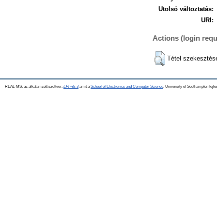
Utolsó változtatás:
URI:
Actions (login requ
Tétel szekesztés
REAL-MS, az alkalamzott szoftver:
EPrints 3
amit a
School of Electronics and Computer Science
, University of Southampton fejle