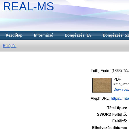
REAL-MS
Kezdőlap
Információ
Böngészés, Év
Böngészés, Sz
Belépés
Tóth, Endre
(1863)
Tót
PDF
K513_1206
Downloa
Aleph URL:
https://mt
Tétel típus:
SWORD Feltöltő:
Feltöltő:
Elhelyezés dátuma: