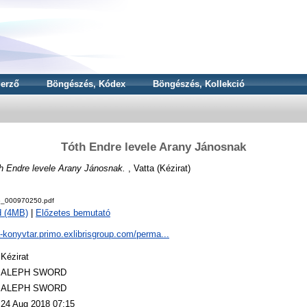
erző
Böngészés, Kódex
Böngészés, Kollekció
Tóth Endre levele Arany Jánosnak
h Endre levele Arany Jánosnak.
, Vatta (Kézirat)
_000970250.pdf
d (4MB)
|
Előzetes bemutató
a-konyvtar.primo.exlibrisgroup.com/perma...
Kézirat
ALEPH SWORD
ALEPH SWORD
24 Aug 2018 07:15