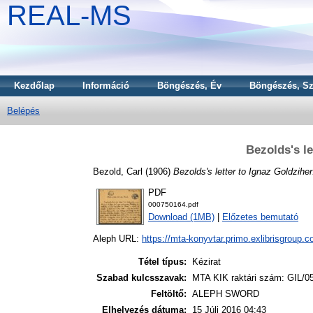
REAL-MS
Kezdőlap
Információ
Böngészés, Év
Böngészés, Sz
Belépés
Bezolds's le
Bezold, Carl
(1906)
Bezolds's letter to Ignaz Goldziher
PDF
000750164.pdf
Download (1MB)
|
Előzetes bemutató
Aleph URL:
https://mta-konyvtar.primo.exlibrisgroup.
Tétel típus:
Kézirat
Szabad kulcsszavak:
MTA KIK raktári szám: GIL/0
Feltöltő:
ALEPH SWORD
Elhelyezés dátuma:
15 Júli 2016 04:43