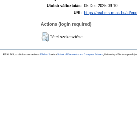
Utolsó változtatás:
05 Dec 2025 09:10
URI:
https://real-ms.mtak.hu/id/epr
Actions (login required)
Tétel szekesztése
REAL-MS, az alkalamzott szoftver:
EPrints 3
amit a
School of Electronics and Computer Science
, University of Southampton fejle