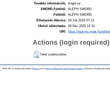
További információk:
Angol ny.
SWORD Feltöltő:
ALEPH SWORD
Feltöltő:
ALEPH SWORD
Elhelyezés dátuma:
19 Júli 2018 07:13
Utolsó változtatás:
09 Dec 2025 12:31
URI:
https://real-ms.mtak.hu/id/ep
Actions (login required)
Tétel szekesztése
REAL-MS, az alkalamzott szoftver:
EPrints 3
amit a
School of Electronics and Computer Science
, University of Southampton fejle