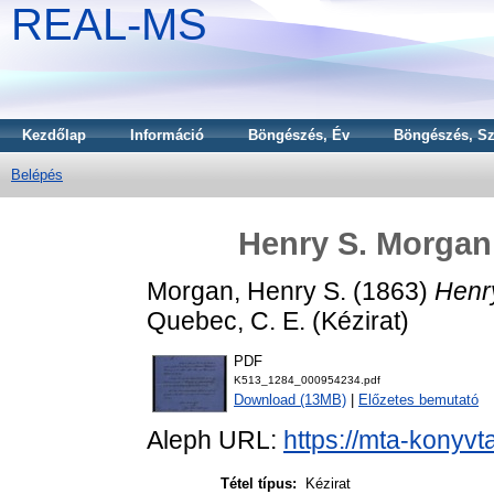
REAL-MS
Kezdőlap
Információ
Böngészés, Év
Böngészés, Sz
Belépés
Henry S. Morgan
Morgan, Henry S.
(1863)
Henr
Quebec, C. E. (Kézirat)
PDF
K513_1284_000954234.pdf
Download (13MB)
|
Előzetes bemutató
Aleph URL:
https://mta-konyvt
Tétel típus:
Kézirat