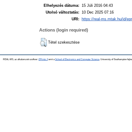
Elhelyezés dátuma:
15 Júli 2016 04:43
Utolsó változtatás:
10 Dec 2025 07:16
URI:
https://real-ms.mtak.hu/id/ep
Actions (login required)
Tétel szekesztése
REAL-MS, az alkalamzott szoftver:
EPrints 3
amit a
School of Electronics and Computer Science
, University of Southampton fejle