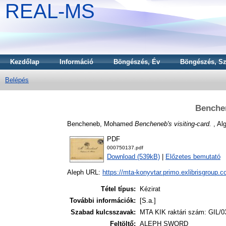
REAL-MS
Kezdőlap
Információ
Böngészés, Év
Böngészés, Sz
Belépés
Benchen
Bencheneb, Mohamed
Bencheneb's visiting-card.
, Alg
PDF
000750137.pdf
Download (539kB)
|
Előzetes bemutató
Aleph URL:
https://mta-konyvtar.primo.exlibrisgroup.
Tétel típus:
Kézirat
További információk:
[S.a.]
Szabad kulcsszavak:
MTA KIK raktári szám: GIL/0
Feltöltő:
ALEPH SWORD