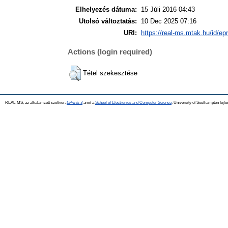
Elhelyezés dátuma:
15 Júli 2016 04:43
Utolsó változtatás:
10 Dec 2025 07:16
URI:
https://real-ms.mtak.hu/id/ep
Actions (login required)
Tétel szekesztése
REAL-MS, az alkalamzott szoftver:
EPrints 3
amit a
School of Electronics and Computer Science
, University of Southampton fejle