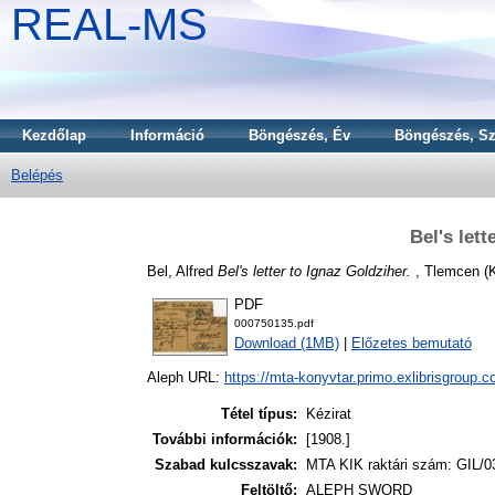
REAL-MS
Kezdőlap
Információ
Böngészés, Év
Böngészés, Sz
Belépés
Bel's lett
Bel, Alfred
Bel's letter to Ignaz Goldziher.
, Tlemcen (K
PDF
000750135.pdf
Download (1MB)
|
Előzetes bemutató
Aleph URL:
https://mta-konyvtar.primo.exlibrisgroup.
Tétel típus:
Kézirat
További információk:
[1908.]
Szabad kulcsszavak:
MTA KIK raktári szám: GIL/0
Feltöltő:
ALEPH SWORD