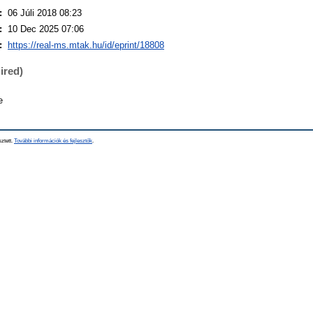
:
06 Júli 2018 08:23
:
10 Dec 2025 07:06
:
https://real-ms.mtak.hu/id/eprint/18808
ired)
e
sztett.
További információk és fejlesztők
.