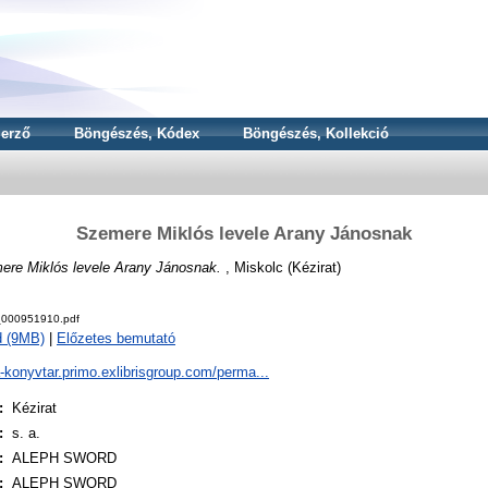
erző
Böngészés, Kódex
Böngészés, Kollekció
Szemere Miklós levele Arany Jánosnak
ere Miklós levele Arany Jánosnak.
, Miskolc (Kézirat)
000951910.pdf
d (9MB)
|
Előzetes bemutató
a-konyvtar.primo.exlibrisgroup.com/perma...
:
Kézirat
:
s. a.
:
ALEPH SWORD
:
ALEPH SWORD