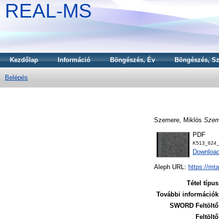
REAL-MS
Kezdőlap
Információ
Böngészés, Év
Böngészés, Sz
Belépés
Szemere, Miklós
Szem
PDF
K513_624_
Downloa
Aleph URL:
https://mt
Tétel típus
További információk
SWORD Feltöltő
Feltöltő