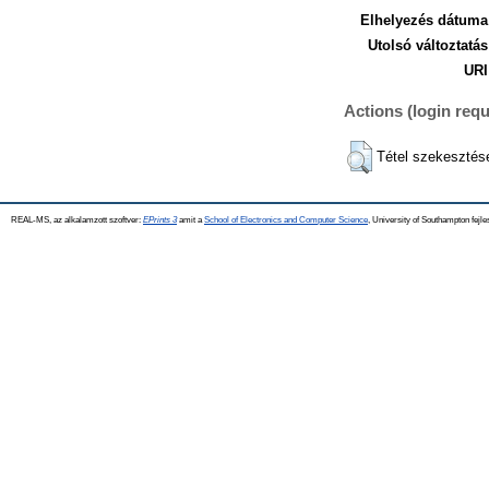
Elhelyezés dátuma
Utolsó változtatás
URI
Actions (login requ
Tétel szekesztés
REAL-MS, az alkalamzott szoftver:
EPrints 3
amit a
School of Electronics and Computer Science
, University of Southampton fejle