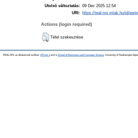
Utolsó változtatás:
09 Dec 2025 12:54
URI:
https://real-ms.mtak.hu/id/epri
Actions (login required)
Tétel szekesztése
REAL-MS, az alkalamzott szoftver:
EPrints 3
amit a
School of Electronics and Computer Science
, University of Southampton fejle