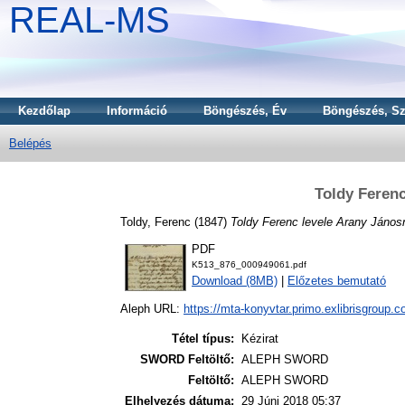
REAL-MS
Kezdőlap
Információ
Böngészés, Év
Böngészés, Sz
Belépés
Toldy Feren
Toldy, Ferenc
(1847)
Toldy Ferenc levele Arany János
PDF
K513_876_000949061.pdf
Download (8MB)
|
Előzetes bemutató
Aleph URL:
https://mta-konyvtar.primo.exlibrisgroup.
Tétel típus:
Kézirat
SWORD Feltöltő:
ALEPH SWORD
Feltöltő:
ALEPH SWORD
Elhelyezés dátuma:
29 Júni 2018 05:37