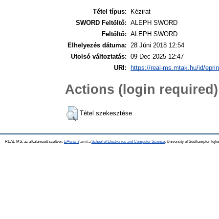
Tétel típus:
Kézirat
SWORD Feltöltő:
ALEPH SWORD
Feltöltő:
ALEPH SWORD
Elhelyezés dátuma:
28 Júni 2018 12:54
Utolsó változtatás:
09 Dec 2025 12:47
URI:
https://real-ms.mtak.hu/id/epri
Actions (login required)
Tétel szekesztése
REAL-MS, az alkalamzott szoftver:
EPrints 3
amit a
School of Electronics and Computer Science
, University of Southampton fejle