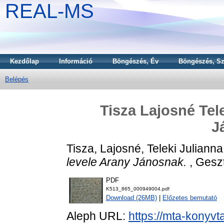
REAL-MS
Kezdőlap
Információ
Böngészés, Év
Böngészés, Sz
Belépés
Tisza Lajosné Tel
J
Tisza, Lajosné, Teleki Julianna
levele Arany Jánosnak.
, Geszt
PDF
K513_865_000949004.pdf
Download (26MB)
|
Előzetes bemutató
Aleph URL:
https://mta-konyvt