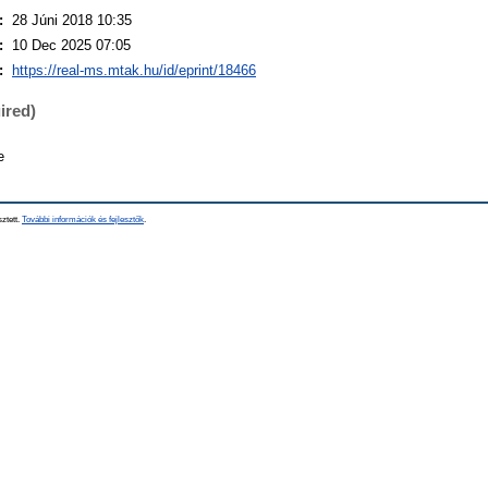
:
28 Júni 2018 10:35
:
10 Dec 2025 07:05
:
https://real-ms.mtak.hu/id/eprint/18466
ired)
e
sztett.
További információk és fejlesztők
.