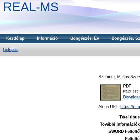
REAL-MS
Kezdőlap
Információ
Böngészés, Év
Böngészés, Sz
Belépés
Szemere, Miklós
Szem
PDF
K513_615_
Downloa
Aleph URL:
https://mt
Tétel típus
További információk
SWORD Feltöltő
Feltöltő