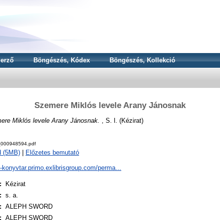
erző
Böngészés, Kódex
Böngészés, Kollekció
Szemere Miklós levele Arany Jánosnak
ere Miklós levele Arany Jánosnak.
, S. l. (Kézirat)
000948594.pdf
d (5MB)
|
Előzetes bemutató
a-konyvtar.primo.exlibrisgroup.com/perma...
:
Kézirat
:
s. a.
:
ALEPH SWORD
:
ALEPH SWORD