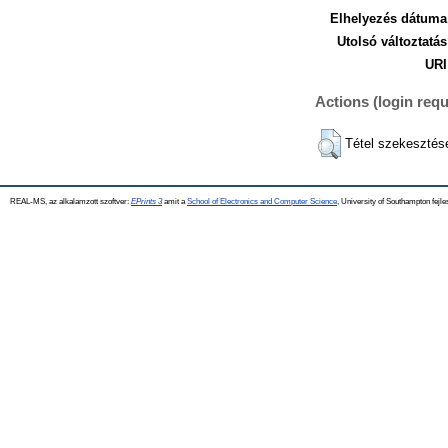
Elhelyezés dátuma
Utolsó változtatás
URI
Actions (login requ
Tétel szekesztés
REAL-MS, az alkalamzott szoftver:
EPrints 3
amit a
School of Electronics and Computer Science
, University of Southampton fejle