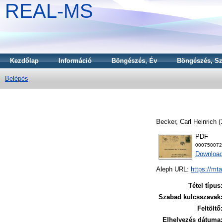
REAL-MS
Kezdőlap
Információ
Böngészés, Év
Böngészés, Sz
Belépés
Becker, Carl Heinrich
(
PDF
000750072
Downloa
Aleph URL:
https://mt
Tétel típus
Szabad kulcsszavak
Feltöltő
Elhelyezés dátuma