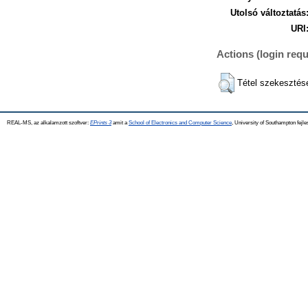
Utolsó változtatás
URI
Actions (login requ
Tétel szekesztés
REAL-MS, az alkalamzott szoftver:
EPrints 3
amit a
School of Electronics and Computer Science
, University of Southampton fejle