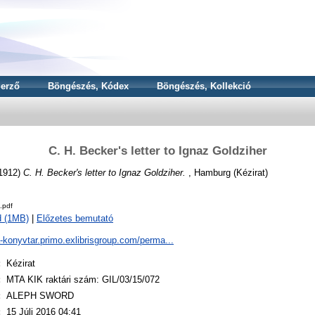
erző
Böngészés, Kódex
Böngészés, Kollekció
C. H. Becker's letter to Ignaz Goldziher
1912)
C. H. Becker's letter to Ignaz Goldziher.
, Hamburg (Kézirat)
.pdf
d (1MB)
|
Előzetes bemutató
a-konyvtar.primo.exlibrisgroup.com/perma...
:
Kézirat
:
MTA KIK raktári szám: GIL/03/15/072
:
ALEPH SWORD
:
15 Júli 2016 04:41