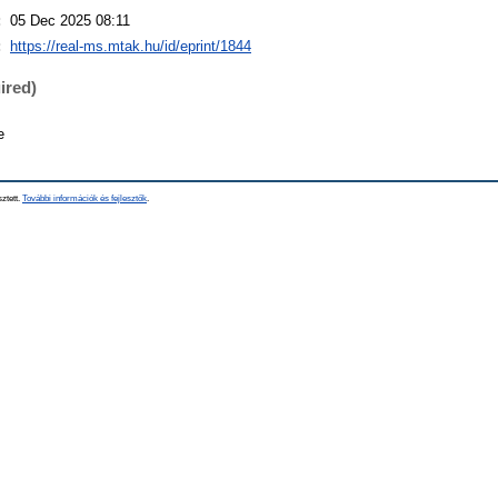
:
05 Dec 2025 08:11
:
https://real-ms.mtak.hu/id/eprint/1844
ired)
e
sztett.
További információk és fejlesztők
.